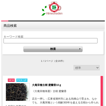
商品検索
キーワード検索
1 / 1ページ
（全16件）
NEW
PICK UP
大庵宋種古樹 蜜蘭香10ｇ
《大庵宋種単叢》古樹 蜜蘭香
店主一押し：広東省潮州市にある烏棟山で育まれ、なか
でも、大庵宋種という樹齢300年を超える古樹から作られ