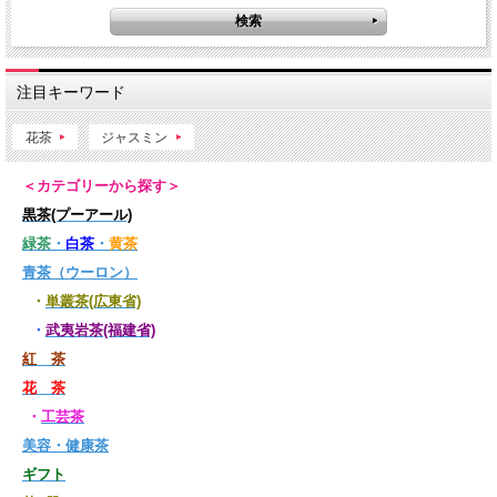
注目キーワード
花茶
ジャスミン
＜カテゴリーから探す＞
黒茶(プーアール)
緑茶
・
白茶
・
黄茶
青茶（ウーロン）
・
単叢茶(広東省)
・
武夷岩茶(福建省)
紅 茶
花 茶
・
工芸茶
美容・健康茶
ギフト