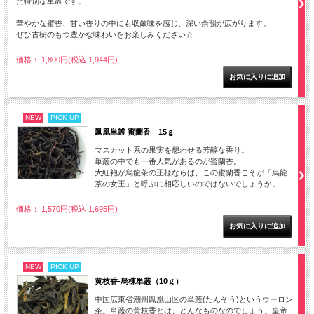
た特別な単叢です。
華やかな蜜香、甘い香りの中にも収斂味を感じ、深い余韻が広がります。
ぜひ古樹のもつ豊かな味わいをお楽しみください☆
価格： 1,800円(税込 1,944円)
NEW
PICK UP
鳳凰単叢 蜜蘭香 15ｇ
マスカット系の果実を想わせる芳醇な香り。
単叢の中でも一番人気があるのが蜜蘭香。
大紅袍が烏龍茶の王様ならば、この蜜蘭香こそが「烏龍
茶の女王」と呼ぶに相応しいのではないでしょうか。
価格： 1,570円(税込 1,695円)
NEW
PICK UP
黄枝香-烏棟単叢（10ｇ）
中国広東省潮州鳳凰山区の単叢(たんそう)というウーロン
茶。単叢の黄枝香とは、どんなものなのでしょう。皇帝