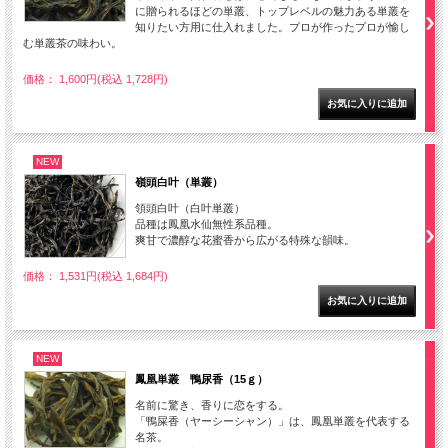
に贈られるほどの単叢、トップレベルの魅力ある単叢を
知りたい方用に仕入れました。プロが作ったプロが愉し
む単叢茶の味わい。
価格： 1,600円(税込 1,728円)
NEW
嶺頭白叶（単叢）
領頭白叶（白叶単叢）
品種は鳳凰水仙無性系品種。
爽甘で濃醇な花蜜香から広がる特殊な韻味。
価格： 1,531円(税込 1,684円)
NEW
鳳凰単叢 鴨尿香（15ｇ）
名前に驚き、香りに恋をする。
「鴨屎香（ヤーシーシャン）」は、鳳凰単叢を代表する
名茶。