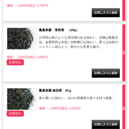
価格： 1,658円(税込 1,790円)
鳳凰単叢 茉莉香 （20g）
台湾高山茶のような清涼感のある味わい。品種は鳳凰水
仙、金黄明亮な水色に甘醇爽口な味わい、香りは自然の
ジャスミン花のよう。軽やかな乳香も魅力。
価格： 1,570円(税込 1,695円)
在庫切れ
鳳凰単叢 柚花香 20ｇ
落ち着いた味わい。ほのか柑橘系の香りを持つ単叢。
価格： 1,500円(税込 1,620円)
在庫切れ