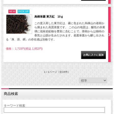
NEW
PICK UP
烏棟単叢 東方紅 10ｇ
この度入荷した東方紅は、霧に包まれた烏棟山の老樹か
ら摘まれた高質茶葉です。 この山の地質は、酸性の赤黄
壌に花崗岩鉱物を豊富に含むことで、茶樹からは独特の
香気と山韻が生みだされます。老叢単叢から醸し出され
る「厚、滑、稠」の存在感は別格です。
価格： 1,715円(税込 1,852円)
1 / 1ページ
（全16件）
商品検索
キーワード検索