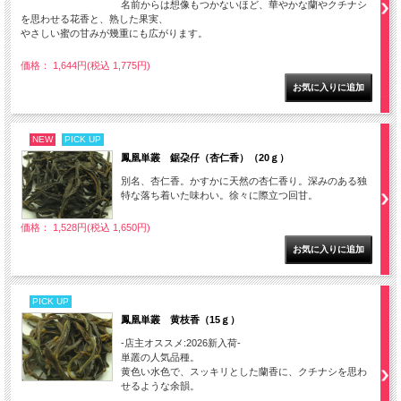
名前からは想像もつかないほど、華やかな蘭やクチナシ
を思わせる花香と、熟した果実、
やさしい蜜の甘みが幾重にも広がります。
価格： 1,644円(税込 1,775円)
NEW
PICK UP
鳳凰単叢 鋸朶仔（杏仁香）（20ｇ）
別名、杏仁香。かすかに天然の杏仁香り。深みのある独
特な落ち着いた味わい。徐々に際立つ回甘。
価格： 1,528円(税込 1,650円)
PICK UP
鳳凰単叢 黄枝香（15ｇ）
-店主オススメ:2026新入荷-
単叢の人気品種。
黄色い水色で、スッキリとした蘭香に、クチナシを思わ
せるような余韻。