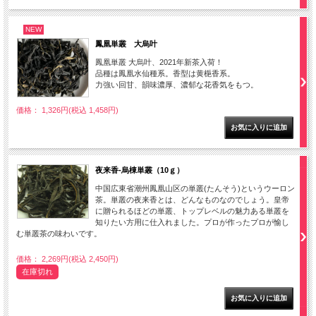
NEW
鳳凰単叢 大烏叶
鳳凰単叢 大烏叶、2021年新茶入荷！
品種は鳳凰水仙種系。香型は黄梔香系。
力強い回甘、韻味濃厚、濃郁な花香気をもつ。
価格： 1,326円(税込 1,458円)
夜来香-烏棟単叢（10ｇ）
中国広東省潮州鳳凰山区の単叢(たんそう)というウーロン
茶。単叢の夜来香とは、どんなものなのでしょう。皇帝
に贈られるほどの単叢、トップレベルの魅力ある単叢を
知りたい方用に仕入れました。プロが作ったプロが愉し
む単叢茶の味わいです。
価格： 2,269円(税込 2,450円)
在庫切れ