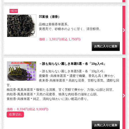
NEW
凹富後（清香）
品種は黄梔香単叢系。
黄透亮で、砂糖水のように甘く、清甘醇滑。
価格： 1,591円(税込 1,750円)
－誰も知らない麗しき単叢5選－各「10g入×5」
－誰も知らない麗しき単叢5選－各「10g入×5」
蜜蘭香 -烏棟単叢茶＊濃蜜で幽蘭、香気も高く爽やか。
夜来香-烏棟単叢茶＊高鋭な花香、甘醇な茶気、濃醇な回
甘。
柚花香-鳳凰単叢茶＊馥郁たる清雅、甘く芳醇で爽やか、力強い山韻と回甘。
肉桂香-鳳凰単叢茶＊天然の花蜜香、独美な肉桂香の滋味と山韻。
黄枝香-烏棟単叢＊純正、清純な味わいに淡い栀花の香り。
価格： 8,334円(税込 9,000円)
在庫切れ