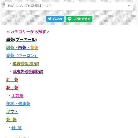
返品についての詳細はこちら
＜カテゴリーから探す＞
黒茶(プーアール)
緑茶
・
白茶
・
黄茶
青茶（ウーロン）
・
単叢茶(広東省)
・
武夷岩茶(福建省)
紅 茶
花 茶
・
工芸茶
美容・健康茶
ギフト
茶 器
・
雑 貨