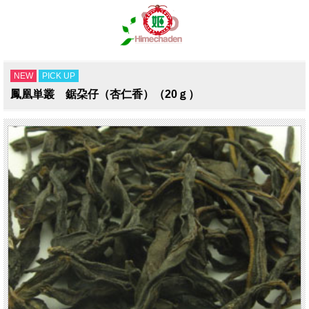
NEW
PICK UP
鳳凰単叢 鋸朶仔（杏仁香）（20ｇ）