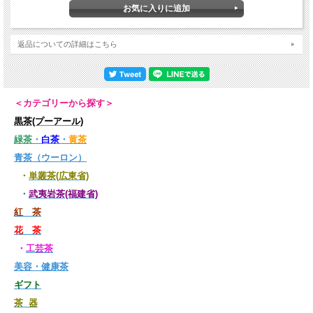
返品についての詳細はこちら
＜カテゴリーから探す＞
黒茶(プーアール)
緑茶
・
白茶
・
黄茶
青茶（ウーロン）
・
単叢茶(広東省)
・
武夷岩茶(福建省)
紅 茶
花 茶
・
工芸茶
美容・健康茶
ギフト
茶 器