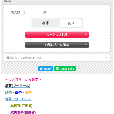
購入数：
個
何選も重ねるごとに、表情が変わり、そのたびに新しい魅力を見せてくれます。
産地や製法だけでは語りきれない、その世界観をお楽しみください。
在庫
あり
返品についての詳細はこちら
＜カテゴリーから探す＞
黒茶(プーアール)
緑茶
・
白茶
・
黄茶
青茶（ウーロン）
・
単叢茶(広東省)
・
武夷岩茶(福建省)