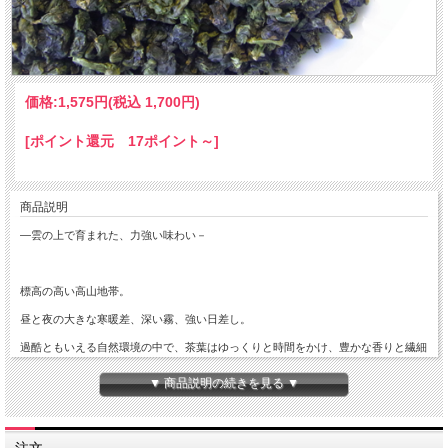
価格:
1,575円
(税込 1,700円)
[ポイント還元 17ポイント～]
商品説明
―雲の上で育まれた、力強い味わい－
標高の高い高山地帯。
昼と夜の大きな寒暖差、深い霧、強い日差し。
過酷ともいえる自然環境の中で、茶葉はゆっくりと時間をかけ、豊かな香りと繊細
な旨味を蓄えていきます。
▼ 商品説明の続きを見る ▼
この高山ウーロン茶は、ひと口目にほんのりとしたほろ苦さが広がり、
注文
飲み進めるほどに現れる品種特有の上品で甘やかな余韻に魅せられます。