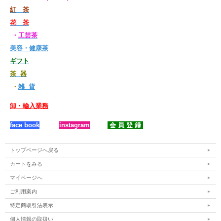
紅 茶
花 茶
・
工芸茶
美容・健康茶
ギフト
茶 器
・
雑 貨
卸・輸入業務
face book
instagram
会 員 登 録
トップページへ戻る
カートをみる
マイページへ
ご利用案内
特定商取引法表示
個人情報の取扱い