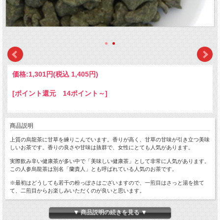
価格:
1,301円
(税込 1,405円)
[ポイント還元 14ポイント～]
商品説明
上質の烏龍茶に
甘草
を練りこんでいます。香りが高く、
甘草
の甘味が引き立つ美味
しいお茶です。香りの良さや甘味は抜群で、女性にとても人気があります。
実際飲み辛い健康茶が多い中で「美味しい健康茶」として非常に人気があります。
この人参烏龍茶は別名「蘭貴人」とも呼ばれている人気のお茶です。
※最初はどうしても若干の粉っぽさはございますので、一煎目はさっと湯を捨て
て、二煎目からお楽しみいただくのが良いと思います。
▼ 商品説明の続きを見る ▼