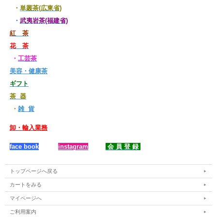
・
単叢茶(広東省)
・
武夷岩茶(福建省)
紅 茶
花 茶
・
工芸茶
美容・健康茶
ギフト
茶 器
・
雑 貨
卸・輸入業務
face book
instagram
会 員 登 録
トップページへ戻る
カートをみる
マイページへ
ご利用案内