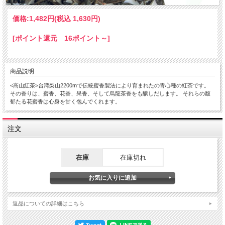
価格:
1,482円
(税込 1,630円)
[ポイント還元 16ポイント～]
商品説明
<高山紅茶>台湾梨山2200mで伝統蜜香製法により育まれたの青心種の紅茶です。
その香りは、蜜香、花香、果香、そして烏龍茶香をも醸しだします。 それらの馥
郁たる花蜜香は心身を甘く包んでくれます。
注文
在庫
在庫切れ
返品についての詳細はこちら