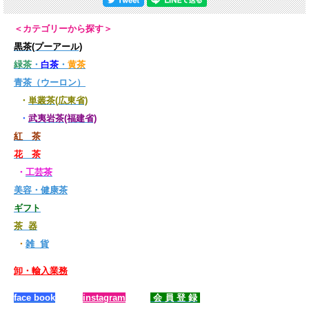
＜カテゴリーから探す＞
黒茶(プーアール)
緑茶
・
白茶
・
黄茶
青茶（ウーロン）
・
単叢茶(広東省)
・
武夷岩茶(福建省)
紅 茶
花 茶
・
工芸茶
美容・健康茶
ギフト
茶 器
・
雑 貨
卸・輸入業務
face book
instagram
会 員 登 録