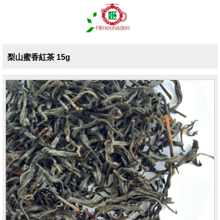
梨山蜜香紅茶 15g