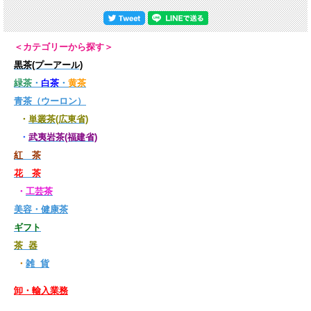
＜カテゴリーから探す＞
黒茶(プーアール)
緑茶
・
白茶
・
黄茶
青茶（ウーロン）
・
単叢茶(広東省)
・
武夷岩茶(福建省)
紅 茶
花 茶
・
工芸茶
美容・健康茶
ギフト
茶 器
・
雑 貨
卸・輸入業務