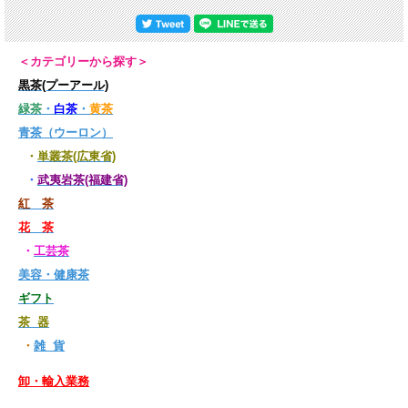
＜カテゴリーから探す＞
黒茶(プーアール)
緑茶
・
白茶
・
黄茶
青茶（ウーロン）
・
単叢茶(広東省)
・
武夷岩茶(福建省)
紅 茶
花 茶
・
工芸茶
美容・健康茶
ギフト
茶 器
・
雑 貨
卸・輸入業務