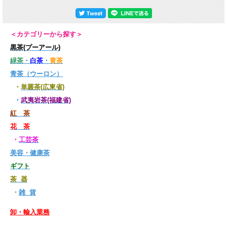
＜カテゴリーから探す＞
黒茶(プーアール)
緑茶
・
白茶
・
黄茶
青茶（ウーロン）
・
単叢茶(広東省)
・
武夷岩茶(福建省)
紅 茶
花 茶
・
工芸茶
美容・健康茶
ギフト
茶 器
・
雑 貨
卸・輸入業務