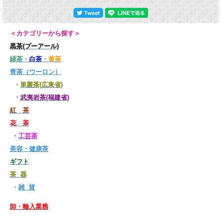
＜カテゴリーから探す＞
黒茶(プーアール)
緑茶
・
白茶
・
黄茶
青茶（ウーロン）
・
単叢茶(広東省)
・
武夷岩茶(福建省)
紅 茶
花 茶
・
工芸茶
美容・健康茶
ギフト
茶 器
・
雑 貨
卸・輸入業務