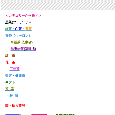
＜カテゴリーから探す＞
黒茶(プーアール)
緑茶
・
白茶
・
黄茶
青茶（ウーロン）
・
単叢茶(広東省)
・
武夷岩茶(福建省)
紅 茶
花 茶
・
工芸茶
美容・健康茶
ギフト
茶 器
・
雑 貨
卸・輸入業務