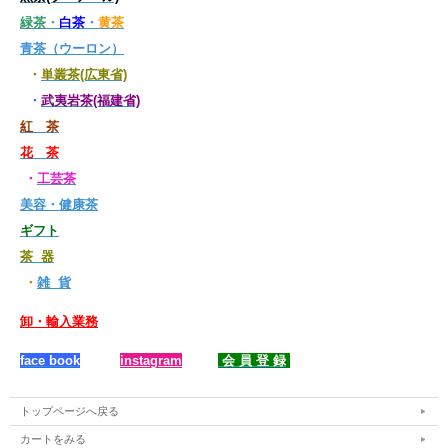
緑茶
・
白茶
・
黄茶
青茶（ウーロン）
・
単叢茶(広東省)
・
武夷岩茶(福建省)
紅 茶
花 茶
・
工芸茶
美容・健康茶
ギフト
茶 器
・
雑 貨
卸・輸入業務
face book
instagram
会 員 登 録
トップページへ戻る
カートをみる