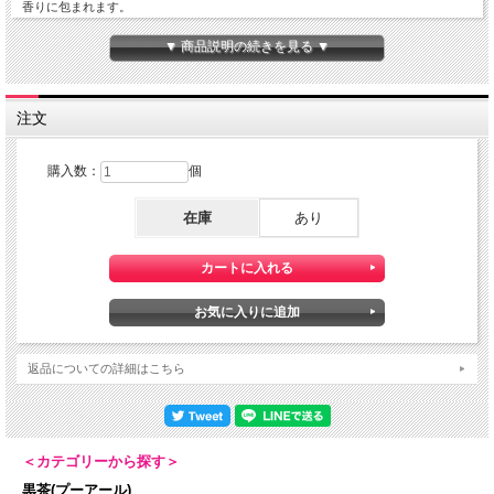
香りに包まれます。
高級蘭花を使用したこの贅沢なお茶は、美容・健康に良く、癒しのお茶でもありま
▼ 商品説明の続きを見る ▼
す。水出しにも適しています。
日本での販売は始まったばかり。
※蘭花は輸入禁止規制がございます。当店の高級蘭花茶はすべて正式に輸入してお
注文
ります。
ジャスミンティーと同じ製法で作られます。
購入数：
個
花が開ききる前の香り豊かな蘭花を手摘みし丁寧に印花。香りを吸収しやすい新鮮
な緑茶にたっぷり香りを吸収させてから花は取り除きます。
在庫
あり
返品についての詳細はこちら
＜カテゴリーから探す＞
黒茶(プーアール)