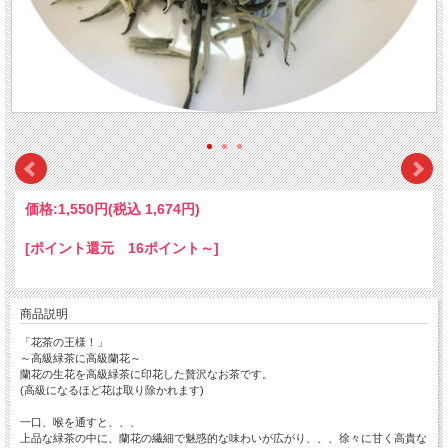
価格:
1,550円
(税込 1,674円)
[ポイント還元 16ポイント～]
商品説明
「花茶の王様！」
～高級緑茶に高級蘭花～
蘭花の生花を高級緑茶に印花した贅沢なお茶です。
(高級になるほど花は取り除かれます)
一口、喉を通すと、、、
上品な緑茶の中に、蘭花の繊細で魅惑的な味わいが広がり、、、徐々に甘く高貴な