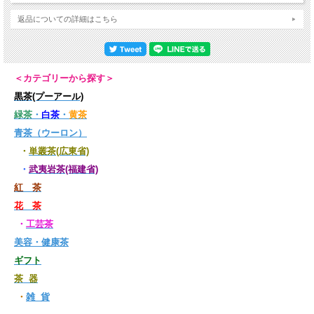
返品についての詳細はこちら
＜カテゴリーから探す＞
黒茶(プーアール)
緑茶
・
白茶
・
黄茶
青茶（ウーロン）
・
単叢茶(広東省)
・
武夷岩茶(福建省)
紅 茶
花 茶
・
工芸茶
美容・健康茶
ギフト
茶 器
・
雑 貨