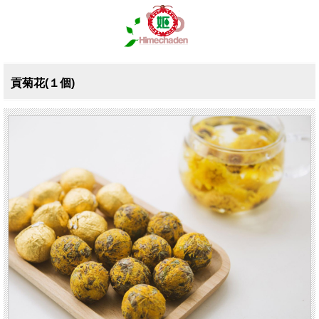
貢菊花(１個)