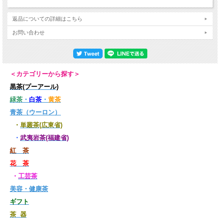
返品についての詳細はこちら
お問い合わせ
＜カテゴリーから探す＞
黒茶(プーアール)
緑茶
・
白茶
・
黄茶
青茶（ウーロン）
・
単叢茶(広東省)
・
武夷岩茶(福建省)
紅 茶
花 茶
・
工芸茶
美容・健康茶
ギフト
茶 器