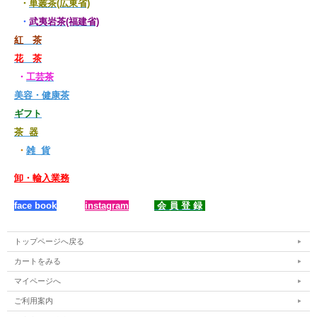
・
単叢茶(広東省)
・
武夷岩茶(福建省)
紅 茶
花 茶
・
工芸茶
美容・健康茶
ギフト
茶 器
・
雑 貨
卸・輸入業務
face book
instagram
会 員 登 録
トップページへ戻る
カートをみる
マイページへ
ご利用案内