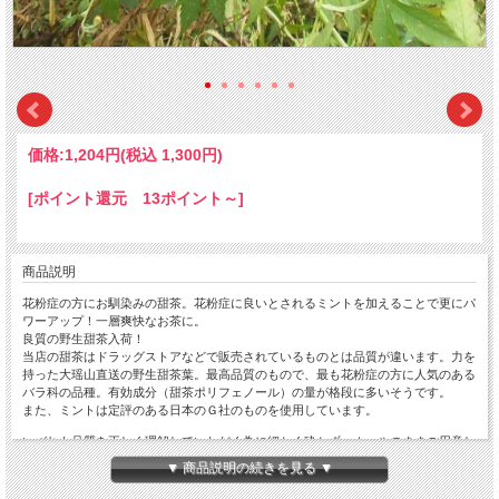
価格:
1,204円
(税込 1,300円)
[ポイント還元 13ポイント～]
商品説明
花粉症の方にお馴染みの甜茶。花粉症に良いとされるミントを加えることで更にパ
ワーアップ！一層爽快なお茶に。
良質の野生甜茶入荷！
当店の甜茶はドラッグストアなどで販売されているものとは品質が違います。力を
持った大瑶山直送の野生甜茶葉。最高品質のもので、最も花粉症の方に人気のある
バラ科の品種。有効成分（甜茶ポリフェノール）の量が格段に多いそうです。
また、ミントは定評のある日本のＧ社のものを使用しています。
いづれも品質を正しく理解していただく為に細かく砕かず、ホールのままご用意し
ております。
▼ 商品説明の続きを見る ▼
（※ただし非常にデリケートな茶葉ですので、一部は製茶・輸送時の衝撃で砕けて
いる場合もあります）