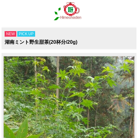
NEW
PICK UP
湖南ミント野生甜茶(20杯分/20g)