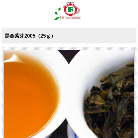
黒金紫芽2005（25ｇ）