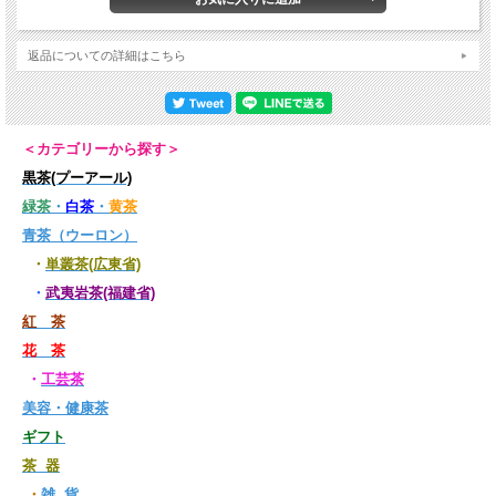
返品についての詳細はこちら
＜カテゴリーから探す＞
黒茶(プーアール)
緑茶
・
白茶
・
黄茶
青茶（ウーロン）
・
単叢茶(広東省)
・
武夷岩茶(福建省)
紅 茶
花 茶
・
工芸茶
美容・健康茶
ギフト
茶 器
・
雑 貨