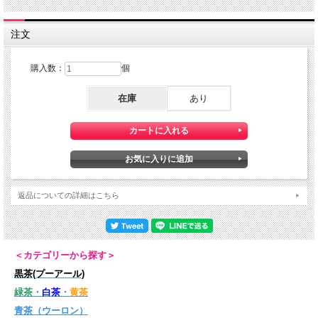
このような特別な陳茶になりますと、その得も言われぬ素晴らしさは体感によって
のみ得られるものだと思います。
注文
是非、丁寧に淹れていただき、29年の深みを心身で感じ、「金佛」という名との共
鳴までご堪能いただければ幸いです。（茶器は、小茶壷や小蓋碗など小さいもので
丁寧にお淹れください）
購入数：
個
--- 金佛（武夷岩茶）---
在庫
あり
武夷奇種（武夷山野生茶葉樹種）の新品種。
1980年代、昔からあった茶樹の葉が新品種であることを発見し、それをもとに栽
培し、新しい品種として確立させることに成功しました。新しい品種が発見される
ことは大変珍しいことです。
【飲み方】香りをそのまま100％愉しむために小蓋碗などの磁器でお愉しみいただ
くと良いと思います。（お湯を注いだ瞬間から素晴らしい香りが立ちます。蓋に残
返品についての詳細はこちら
った香りもぜひ確かめてください） じっくり、何煎も何煎も時間をかけて飲んで
あげてください。口に入れるのは少しずつで結構です。煎を重ねるごとに心が静ま
り、本当の岩茶の素晴らしさが実感できることと思います。
＜カテゴリーから探す＞
岩茶この岩茶は「国家無形文化遺産」の方より仕入れております。この方の作る岩
茶の魅力は繊細な表現にあります。
黒茶(プーアール)
【店主より―かなり岩茶びいきの「本音」―】
緑茶
・
白茶
・
黄茶
青茶（ウーロン）
金佛（武夷岩茶）店主が絶海の孤島に一種類だけ茶葉を持ち込んでいいといわれれ