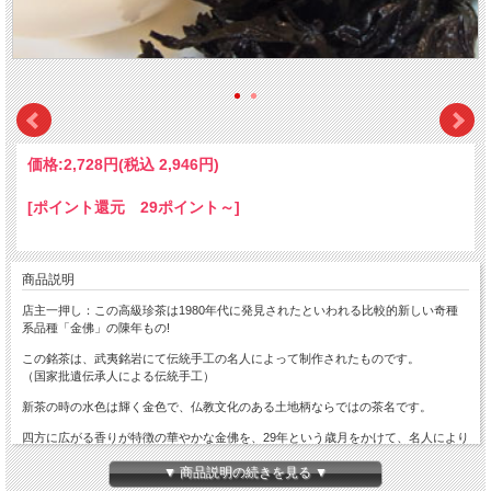
価格:
2,728円
(税込 2,946円)
[ポイント還元 29ポイント～]
商品説明
店主一押し：この高級珍茶は1980年代に発見されたといわれる比較的新しい奇種
系品種「金佛」の陳年もの!
この銘茶は、武夷銘岩にて伝統手工の名人によって制作されたものです。
（国家批遺伝承人による伝統手工）
新茶の時の水色は輝く金色で、仏教文化のある土地柄ならではの茶名です。
四方に広がる香りが特徴の華やかな金佛を、29年という歳月をかけて、名人により
足火を施しながら育んだ貴重なものです。手塩にかけて育てた茶葉のもつ深みと
▼ 商品説明の続きを見る ▼
は、いったいどのようなものでしょうか。