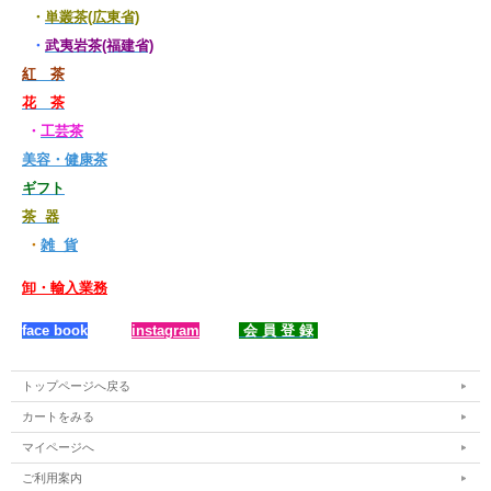
・
単叢茶(広東省)
ば、迷うことなく岩茶を選びます。火のおこし方？それはおいおい考えることにし
て・・・とにかく何が何でも岩茶なのです！山登りにもよく行きますが、限られた
・
武夷岩茶(福建省)
荷物に必ず入れておくのが、やはり数グラムの岩茶。あれこれ迷っても、結局落ち
着くのは岩茶なのです。
紅 茶
【岩茶の魅力とは？】
花 茶
・
工芸茶
あくまで個人的な意見ですが・・・烏龍茶の中でも岩茶は特別な存在だと思いま
す。他の烏龍茶に比べ香りは控えめでパッとしない印象があります。これは一般的
美容・健康茶
な烏龍茶の尺度で岩茶を評価するからです。
ギフト
他のお茶は主に鼻や舌でその素晴らしさを実感するものですが、岩茶は少し違いま
茶 器
す。岩茶は身体全体で感じるものだといえます。
・
雑 貨
さらに、茶葉にもよりますが、小さな茶壷で淹れますと一回分の茶葉で15煎近く飲
卸・輸入業務
めたりします(なかなか経済的)。多くの岩茶は最初の数煎も良いのですが、中盤か
ら特に美味しくなっていくようです。この煎ごとの変化も魅力ですし、個人的には
face book
instagram
会 員 登 録
徐々に透明感が増して、トロリとなっていく感じが堪らないのです。
私は半日～丸一日使って、小さな茶杯でチビリチビリとお湯になるまで飲むのが好
きです。茶杯にもほんの少しだけ入れコロリと舌の上で転がします。それは一滴、
トップページへ戻る
一滴貴重な黄金のしずくを体内に取り込んでいく感覚です。透明感がありますがエ
キスはとても濃厚です。煎を重ねるごとに、霧が立ち込める幽玄な世界に引き込ま
カートをみる
れ、時間の感覚も曖昧になっていくことでしょう。つまりリラックス度No.1のお茶
マイページへ
でもあるのです。
ご利用案内