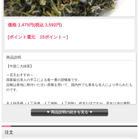
価格:
1,475円
(税込 1,592円)
[ポイント還元 15ポイント～]
商品説明
【中国二大緑茶】
＜店主おすすめ＞
国家級伝承人の手工による春一番の碧螺春です。
品種は産地に根付いた古い原種を用いて、国内外でも著名な名人により作られたも
のです。
名人純手摘（人工采摘、人工㨂剔、人工炒制） 有名な話ですが、茶名は清の康熙
皇帝によって付けられました。
▼ 商品説明の続きを見る ▼
碧螺春：色「碧」、形状「螺（巻貝）」、時「春」）
初春の澄清な香気に、優しく爽やかで深い味わいと余韻をお楽しみいただけます。
貢上茶にふさわしく、他の比ではないほど、多くの小さな新芽を摘み、産毛を損な
注文
わないよう丁寧に仕上げていきます。