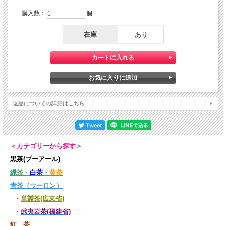
皇帝は何を考えながら、このお茶を味わっていたのでしょうか。想像を巡らせなが
ら楽しまれてはいかがでしょうか。
購入数：
個
銘茶は景勝地に在り。産地は、中国五大湖、蘇州の太湖（江蘇省）の島、洞庭西山
在庫
あり
です。
このお茶は、中国十大銘茶、中国二大緑茶、そして国家礼品茶でもあります。
この度入荷しましたお茶は、正宗（正統）の碧螺春の最高峰春茶です。
産地は洞庭西山、茶葉は初です。由緒正しい最高級となります。
-----その他の情報-----
返品についての詳細はこちら
銘茶は景勝地に在り。産地は、中国五大湖の一つ洞庭湖の近くです。また同じ長江
流域にある太湖(揚子江)も壮大で、「天然の絵画」と例えられたほどの美しいとこ
ろです。この辺りには茶器の産地もあり大変豊かな文化を持つ地です。
緑茶好きのお客様の多い当店では、2025年は王道緑茶にこだわり焦点を当ててみ
＜カテゴリーから探す＞
ました。
※大変デリケートな茶葉ですので、到着後すぐにパック詰めを済ませております。
黒茶(プーアール)
緑茶
・
白茶
・
黄茶
ちょっと面白い商売の裏側：
青茶（ウーロン）
中国を代表する高級緑茶には、実は、プロの茶商人のみ知り得る、絶妙のランク分
・
単叢茶(広東省)
けがございます。特に判別しにくいのが、今回ご紹介するブランド力の強い三大緑
茶です。
・
武夷岩茶(福建省)
地域、時期、製法など、微妙な違いにより、じつは細かく振り分けられ、それによ
って価格も大きく変わります。たとえ見た目が同じであってもです。そのため、こ
紅 茶