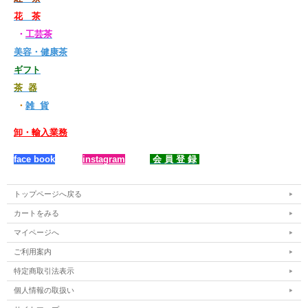
のような緑茶の鑑定は、プロでも判別し難いところです。
花 茶
一年で最も活気に満ちあふれるこの春期になりますと、プロ達は、その絶妙な玉石
混淆を選り分け、需要と供給のせめぎあいを繰り広げるのです。
・
工芸茶
美容・健康茶
ギフト
茶 器
・
雑 貨
卸・輸入業務
face book
instagram
会 員 登 録
トップページへ戻る
カートをみる
マイページへ
ご利用案内
特定商取引法表示
個人情報の取扱い