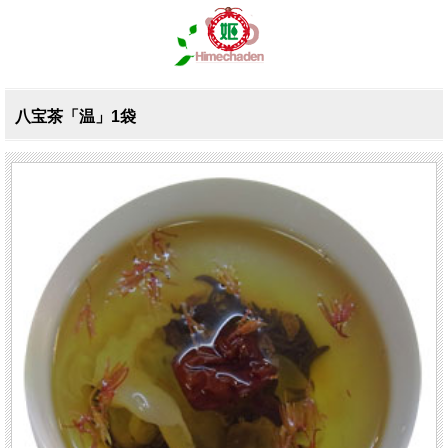
八宝茶「温」1袋