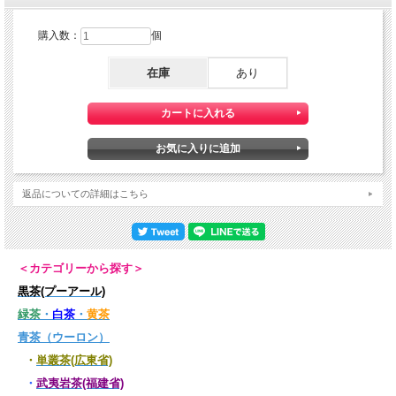
購入数：
個
在庫
あり
返品についての詳細はこちら
＜カテゴリーから探す＞
黒茶(プーアール)
緑茶
・
白茶
・
黄茶
青茶（ウーロン）
・
単叢茶(広東省)
・
武夷岩茶(福建省)