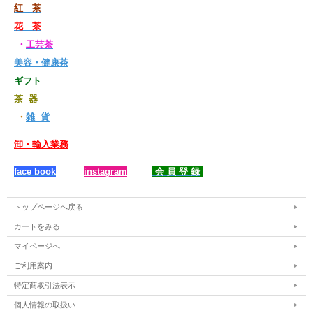
紅 茶
花 茶
・
工芸茶
美容・健康茶
ギフト
茶 器
・
雑 貨
卸・輸入業務
face book
instagram
会 員 登 録
トップページへ戻る
カートをみる
マイページへ
ご利用案内
特定商取引法表示
個人情報の取扱い