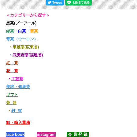
＜カテゴリーから探す＞
黒茶(プーアール)
緑茶
・
白茶
・
黄茶
青茶（ウーロン）
・
単叢茶(広東省)
・
武夷岩茶(福建省)
紅 茶
花 茶
・
工芸茶
美容・健康茶
ギフト
茶 器
・
雑 貨
卸・輸入業務
face book
instagram
会 員 登 録