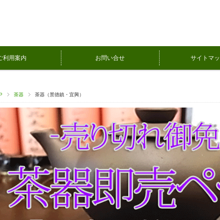
ご利用案内
お問い合せ
サイトマッ
P
茶器
茶器（景徳鎮・宜興）