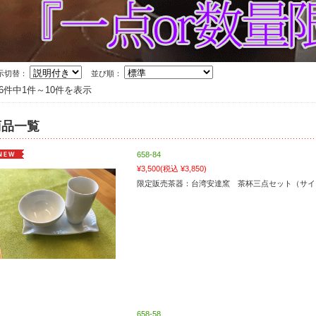
示切替：
並び順：
06件中1件～10件を表示
商品一覧
658-84
¥3,500
(税込 ¥3,850)
限定販売茶器：台湾安達窯 茶杯三点セット（サイズ:直径
658-58