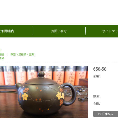
ご利用案内
お問い合せ
サイトマッ
P
茶器
茶器（景徳鎮・宜興）
茶器
658-58
価格:
数量:
在庫: