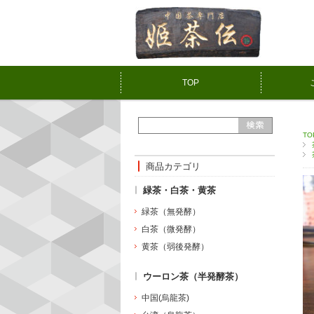
TOP
TO
商品カテゴリ
緑茶・白茶・黄茶
緑茶（無発酵）
白茶（微発酵）
黄茶（弱後発酵）
ウーロン茶（半発酵茶）
中国(烏龍茶)