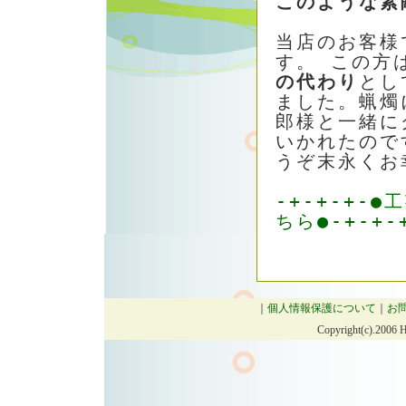
このような素
当店のお客様
す。 この方
の代わり
とし
ました。蝋燭
郎様と一緒に
いかれたので
うぞ末永くお
-+-+-+-
ちら●-+-+-
｜
個人情報保護について
｜
お
Copyright(c).2006