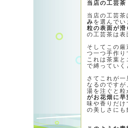
当店の工芸茶
当店の工芸茶
み
を選んでい
粒の表面が滑
の工芸茶は表
そしてこの厳
つ一つ手作り
これは茶葉と
で縛っていく
さてこれが一
なるのですが
湯を注ぐと粒
がお花畑に早
味や香りだけ
の美しさにも