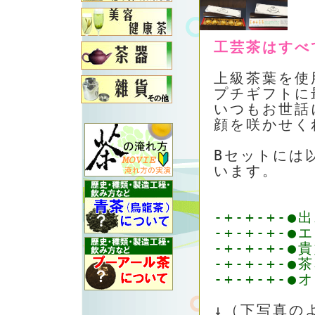
工芸茶はすべ
上級茶葉を使
プチギフトに
いつもお世話
顔を咲かせく
Bセットには
います。
-+-+-+-●
-+-+-+-●
-+-+-+-●
-+-+-+-●
-+-+-+-
↓（下写真の