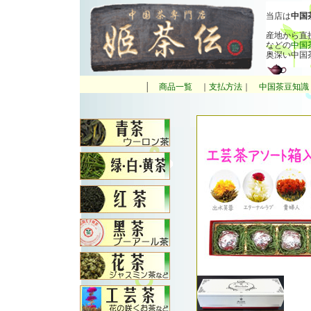
当店は
中国
産地から直
などの
中国
奥深い中国
│
商品一覧
｜
支払方法
｜
中国茶豆知識