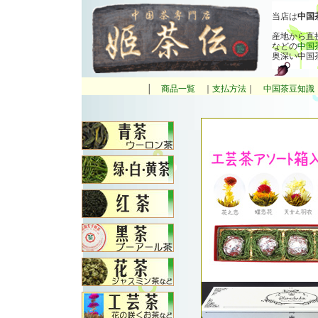
当店は
中国
産地から直
などの
中国
奥深い中国
│
商品一覧
｜
支払方法
｜
中国茶豆知識