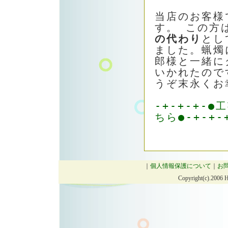
当店のお客様
す。 この方
の代わり
とし
ました。蝋燭
郎様と一緒に
いかれたので
うぞ末永くお
-+-+-+-
ちら●-+-+-
｜
個人情報保護について
｜
お
Copyright(c).2006