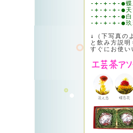
-+-+-+-●
-+-+-+-
-+-+-+-●
-+-+-+-●
↓（下写真の
と飲み方説明
すぐにお使い