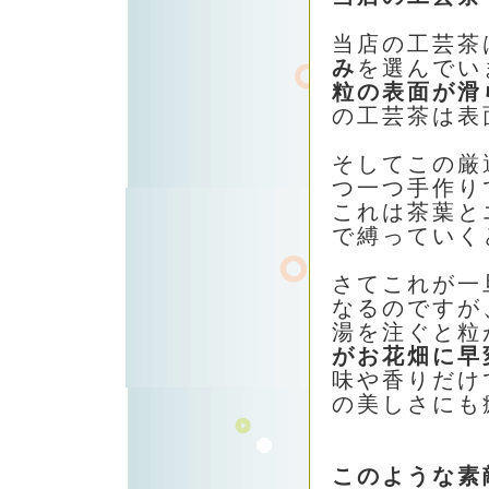
当店の工芸茶
み
を選んでい
粒の表面が滑
の工芸茶は表
そしてこの厳
つ一つ手作り
これは茶葉と
で縛っていく
さてこれが一
なるのですが
湯を注ぐと粒
がお花畑に早
味や香りだけ
の美しさにも
このような素