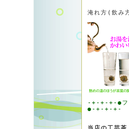
淹れ方(飲み
-+-+-+-
●-+-+-+-
当店の工芸茶