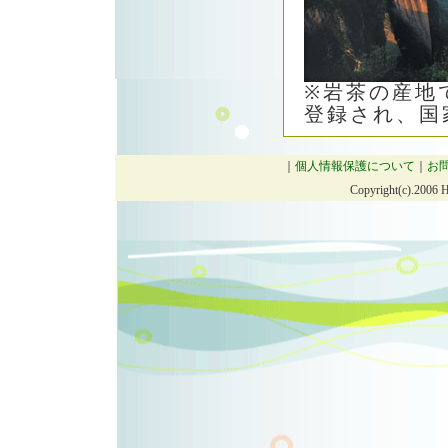
※岩茶の産地
登録され、国
｜
個人情報保護について
｜
お
Copyright(c).2006