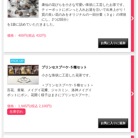
康仙の花びらを小さな可愛い珠状に工芸したお茶です。
ティーポットにポンっと入れお湯を注いで出来上がり！
質の良い花のみをオリジナルの一回分量（３ｇ）の球状
にし、2つ(2回分）
を1袋に詰めていただきました。
価格： 400円(税込 432円)
PICK UP
プリンセスブーケ-５種セット
小さな珠状に工芸した花茶です。
＜プリンセスブーケ-５種セット＞
百花、黄菊、メイグイ花瓣、ジャスミン、洛神メイグイ
ポットにポン。花開く様子はまさにプリンセスブーケ。
価格： 1,945円(税込 2,100円)
在庫切れ