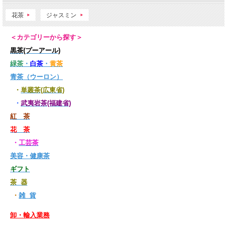
花茶
ジャスミン
＜カテゴリーから探す＞
黒茶(プーアール)
緑茶
・
白茶
・
黄茶
青茶（ウーロン）
・
単叢茶(広東省)
・
武夷岩茶(福建省)
紅 茶
花 茶
・
工芸茶
美容・健康茶
ギフト
茶 器
・
雑 貨
卸・輸入業務