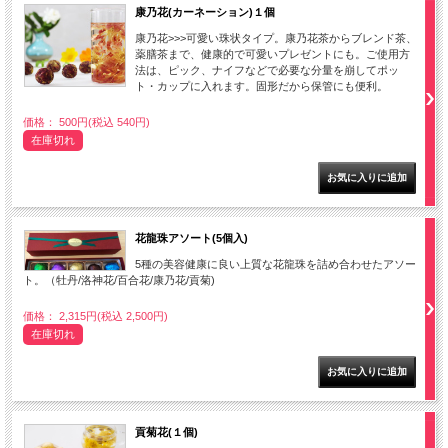
康乃花(カーネーション)１個
康乃花>>>可愛い珠状タイプ。康乃花茶からブレンド茶、
薬膳茶まで、健康的で可愛いプレゼントにも。ご使用方
法は、ピック、ナイフなどで必要な分量を崩してポッ
ト・カップに入れます。固形だから保管にも便利。
価格： 500円(税込 540円)
在庫切れ
花龍珠アソート(5個入)
5種の美容健康に良い上質な花龍珠を詰め合わせたアソー
ト。（牡丹/洛神花/百合花/康乃花/貢菊)
価格： 2,315円(税込 2,500円)
在庫切れ
貢菊花(１個)