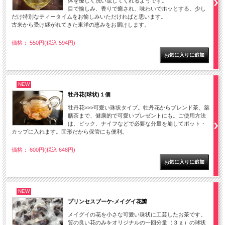
体を優しく洗い流してくれるようです。
目で愉しみ、香りで癒され、味わいでホッとする、少し
だけ特別なティータイムをお愉しみいただければと思います。
古来から受け継がれてきた東洋の恵みをお届けします。
価格： 550円(税込 594円)
NEW
牡丹花(球状)１個
牡丹花>>>可愛い珠状タイプ。牡丹花からブレンド茶、薬
膳茶まで、健康的で可愛いプレゼントにも。ご使用方法
は、ピック、ナイフなどで必要な分量を崩してポット・
カップに入れます。固形だから保管にも便利。
価格： 600円(税込 648円)
NEW
プリンセスブーケ-メイグイ花瓣
メイグイの花を小さな可愛い珠状に工芸したお茶です。
質の良い花のみをオリジナルの一回分量（３ｇ）の球状