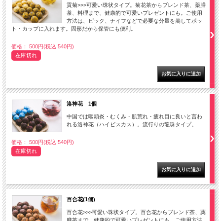
貢菊>>>可愛い珠状タイプ。菊花茶からブレンド茶、薬膳
茶、料理まで、健康的で可愛いプレゼントにも。ご使用
方法は、ピック、ナイフなどで必要な分量を崩してポッ
ト・カップに入れます。固形だから保管にも便利。
価格： 500円(税込 540円)
在庫切れ
洛神花 1個
中国では咽頭炎・むくみ・肌荒れ・疲れ目に良いと言わ
れる洛神花（ハイビスカス）。流行りの龍珠タイプ。
価格： 500円(税込 540円)
在庫切れ
百合花(1個)
百合花>>>可愛い珠状タイプ。百合花からブレンド茶、薬
膳茶まで、健康的で可愛いプレゼントにも。ご使用方法