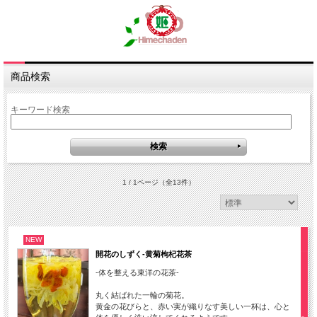
商品検索
キーワード検索
1 / 1ページ
（全13件）
NEW
開花のしずく-黄菊枸杞花茶
-体を整える東洋の花茶-
丸く結ばれた一輪の菊花。
黄金の花びらと、赤い実が織りなす美しい一杯は、心と