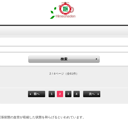
2 / 4ページ
（全61件）
前へ
1
2
3
4
次へ
 緊張状態の血管が収縮した状態を和らげるといわれています。