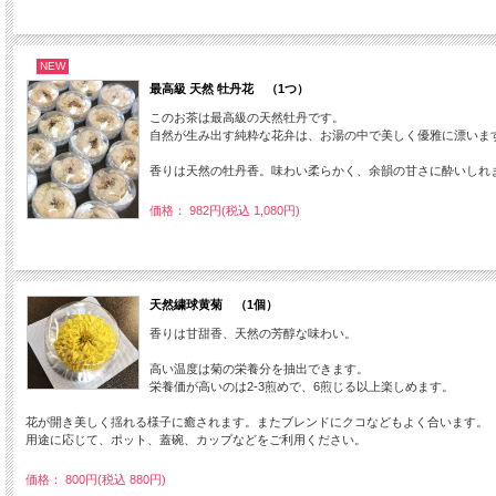
NEW
最高級 天然 牡丹花 （1つ）
このお茶は最高級の天然牡丹です。
自然が生み出す純粋な花弁は、お湯の中で美しく優雅に漂いま
香りは天然の牡丹香。味わい柔らかく、余韻の甘さに酔いしれ
価格： 982円(税込 1,080円)
天然繍球黄菊 （1個）
香りは甘甜香、天然の芳醇な味わい。
高い温度は菊の栄養分を抽出できます。
栄養価が高いのは2-3煎めで、6煎じる以上楽しめます。
花が開き美しく揺れる様子に癒されます。またブレンドにクコなどもよく合います。
用途に応じて、ポット、蓋碗、カップなどをご利用ください。
価格： 800円(税込 880円)