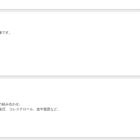
種です。
の組み合わせ。
血圧、コレステロール、血中脂質など。