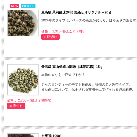
NEW
PICK UP
最高級 茉莉龍珠(9印) 姫茶伝オリジナル－20ｇ
2024年のタイプは、ベースの茶葉が変わり、ほろ苦さのある
価格： 2,315円(税込 2,500円)
在庫切れ
最高級 高山伝統白龍珠（純茉莉花）15ｇ
本物の香りをご存知ですか？
ジャスミンティーの中でも最高級、福州の名人製茶タイプ。
また高山において、伝承される古法手工で作られる純茉莉香。
価格： 2,760円(税込 2,980円)
在庫切れ
六堡茶(100g)