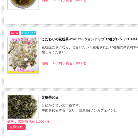
NEW
PICK UP
こだわりの花粉茶-2026バージョンアップ 17種ブレンドTEABAG 
花粉症にさよなら、と言いたい！厳選された17種類の高質材
愉しみください。
価格： 4,630円(税込 5,000円)
苦螺茶50ｇ
とにかく苦い苦丁茶です。
中国を代表する「苦い」健康茶(ノンカフェイン)。
価格： 926円(税込 1,000円)
在庫切れ