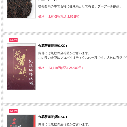
後発酵茶の中でも特に健康茶として有名。プーアール散茶。
価格： 2,640円(税込 2,851円)
NEW
金花茯磚茶(蓮/1KG）
内部には無数の金花菌がございます。
この種の金花はプロバイオティクスの一種です。人体に有益で
価格： 23,149円(税込 25,000円)
NEW
金花茯磚茶(黒/1KG）
内部には無数の金花菌がございます。