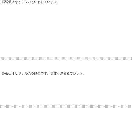
生活習慣病などに良いといわれています。
、姫茶伝オリジナルの薬膳茶です。身体が温まるブレンド。