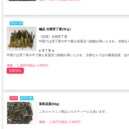
PICK UP
極品 古樹苦丁茶(30ｇ)
《良質》古樹苦丁茶
中国では苦丁茶の中で最も良質且つ効能が高いとされ、古樹な
● 苦丁茶 ●
中国では苦丁茶の中で最も良質且つ効能が高いとされ、古樹ならではの最高品質、ほ
価格： 1,380円(税込 1,490円)
在庫切れ
NEW
PICK UP
茉莉花茶(50g)
このジャスミン茶はミルクティーにも合います。
価格： 1,297円(税込 1,400円)