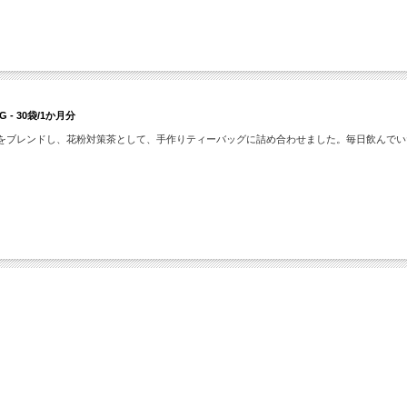
- 30袋/1か月分
料をブレンドし、花粉対策茶として、手作りティーバッグに詰め合わせました。毎日飲んで