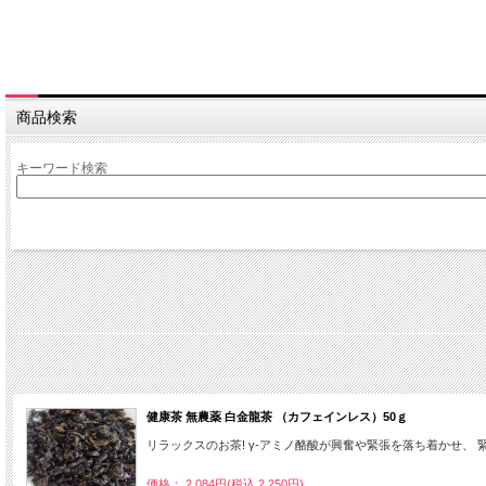
商品検索
キーワード検索
健康茶 無農薬 白金龍茶 （カフェインレス）50ｇ
リラックスのお茶! γ-アミノ酪酸が興奮や緊張を落ち着かせ、
価格： 2,084円(税込 2,250円)