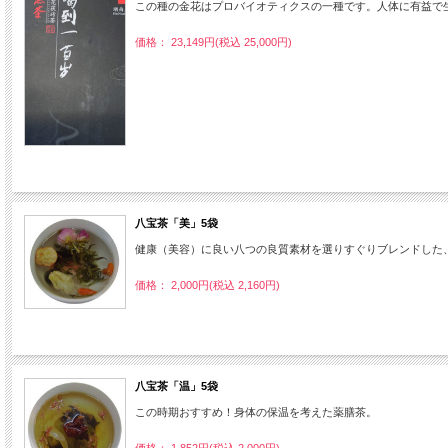
この種の金花はプロバイオティクスの一種です。人体に有益で
価格： 23,149円(税込 25,000円)
八宝茶「美」5袋
健康（美容）に良い八つの良質素材を選りすぐりブレンドした
価格： 2,000円(税込 2,160円)
八宝茶「温」5袋
この時期おすすめ！身体の保温を考えた薬膳茶。
価格： 1,852円(税込 2,000円)