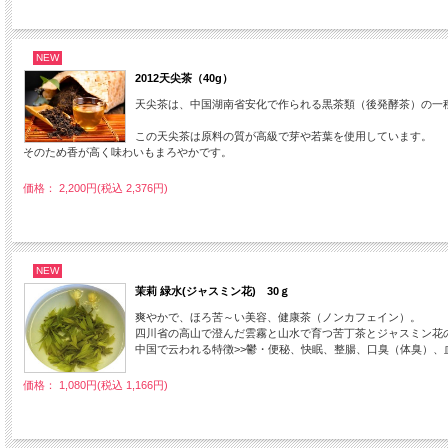
NEW
2012天尖茶（40g）
天尖茶は、中国湖南省安化で作られる黒茶類（後発酵茶）の一
この天尖茶は原料の質が高級で芽や若葉を使用しています。
そのため香が高く味わいもまろやかです。
価格： 2,200円(税込 2,376円)
NEW
茉莉 緑水(ジャスミン花) 30ｇ
爽やかで、ほろ苦～い美容、健康茶（ノンカフェイン）。
四川省の高山で澄んだ雲霧と山水で育つ苦丁茶とジャスミン花
中国で云われる特徴>>鬱・便秘、快眠、整腸、口臭（体臭）、
価格： 1,080円(税込 1,166円)