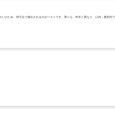
味わいのため、85℃位で抽出されるのがベストです。香りも、昨年と異なり、口内・鼻腔内