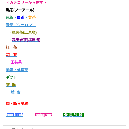
＜カテゴリーから探す＞
黒茶(プーアール)
緑茶
・
白茶
・
黄茶
青茶（ウーロン）
・
単叢茶(広東省)
・
武夷岩茶(福建省)
紅 茶
花 茶
・
工芸茶
美容・健康茶
ギフト
茶 器
・
雑 貨
卸・輸入業務
face book
instagram
会 員 登 録