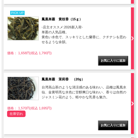
PICK UP
鳳凰単叢 黄枝香（15ｇ）
-店主オススメ:2026新入荷-
単叢の人気品種。
黄色い水色で、スッキリとした蘭香に、クチナシを思わ
せるような余韻。
価格： 1,658円(税込 1,790円)
鳳凰単叢 茉莉香 （20g）
台湾高山茶のような清涼感のある味わい。品種は鳳凰水
仙、金黄明亮な水色に甘醇爽口な味わい、香りは自然の
ジャスミン花のよう。軽やかな乳香も魅力。
価格： 1,570円(税込 1,695円)
在庫切れ