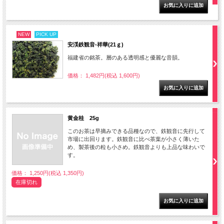
NEW
PICK UP
安渓鉄観音-祥華(21ｇ)
福建省の銘茶。層のある透明感と優麗な音韻。
価格： 1,482円(税込 1,600円)
黄金桂 25g
このお茶は早摘みできる品種なので、鉄観音に先行して
市場に出回ります。鉄観音に比べ茶葉が小さく薄いた
め、製茶後の粒も小さめ。鉄観音よりも上品な味わいで
す。
価格： 1,250円(税込 1,350円)
在庫切れ