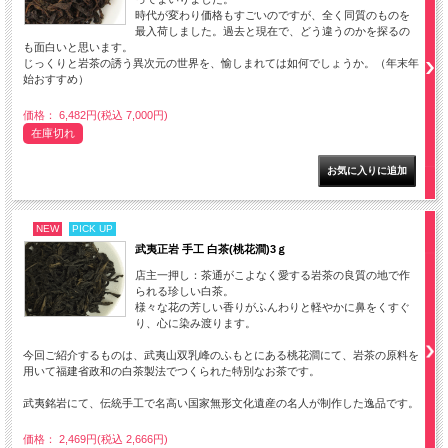
時代が変わり価格もすごいのですが、全く同質のものを
最入荷しました。過去と現在で、どう違うのかを探るの
も面白いと思います。
じっくりと岩茶の誘う異次元の世界を、愉しまれては如何でしょうか。（年末年
始おすすめ）
価格： 6,482円(税込 7,000円)
在庫切れ
NEW
PICK UP
武夷正岩 手工 白茶(桃花澗)3ｇ
店主一押し：茶通がこよなく愛する岩茶の良質の地で作
られる珍しい白茶。
様々な花の芳しい香りがふんわりと軽やかに鼻をくすぐ
り、心に染み渡ります。
今回ご紹介するものは、武夷山双乳峰のふもとにある桃花澗にて、岩茶の原料を
用いて福建省政和の白茶製法でつくられた特別なお茶です。
武夷銘岩にて、伝統手工で名高い国家無形文化遺産の名人が制作した逸品です。
価格： 2,469円(税込 2,666円)