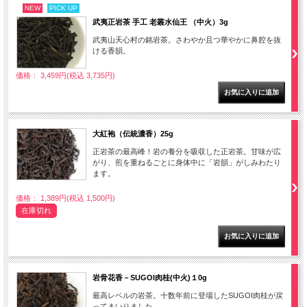
NEW
PICK UP
武夷正岩茶 手工 老叢水仙王 （中火）3g
武夷山天心村の銘岩茶。さわやか且つ華やかに鼻腔を抜
ける香韻。
価格： 3,459円(税込 3,735円)
大紅袍（伝統濃香）25g
正岩茶の最高峰！岩の養分を吸収した正岩茶。甘味が広
がり、煎を重ねるごとに身体中に「岩韻」がしみわたり
ます。
価格： 1,389円(税込 1,500円)
在庫切れ
岩骨花香－SUGOI肉桂(中火)１0g
最高レベルの岩茶。十数年前に登場したSUGOI肉桂が戻
ってまいりました。