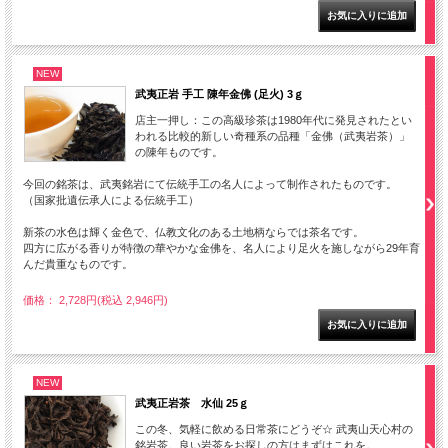
NEW
武夷正岩 手工 陳年金佛 (足火) 3ｇ
店主一押し：この高級珍茶は1980年代に発見されたとい
われる比較的新しい奇種系の品種「金佛（武夷岩茶）」
の陳年ものです。
今回の銘茶は、武夷銘岩にて伝統手工の名人によって制作されたものです。
（国家批遺伝承人による伝統手工）
新茶の水色は輝く金色で、仏教文化のある土地柄ならでは茶名です。
四方に広がる香りが特徴の華やかな金佛を、名人により足火を施しながら29年育
んだ貴重なものです。
価格： 2,728円(税込 2,946円)
NEW
武夷正岩茶 水仙 25ｇ
この冬、気軽に飲める日常茶にどうぞ☆ 武夷山天心村の
銘岩茶。良い岩茶をお探しの方はまずはこれを。