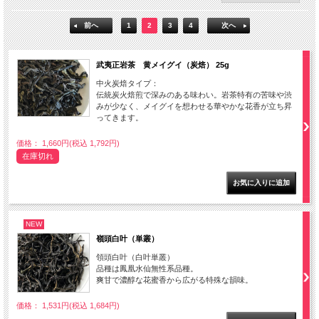
前へ
1
2
3
4
次へ
武夷正岩茶 黄メイグイ（炭焙） 25g
中火炭焙タイプ：
伝統炭火焙煎で深みのある味わい。岩茶特有の苦味や渋
みが少なく、メイグイを想わせる華やかな花香が立ち昇
ってきます。
価格： 1,660円(税込 1,792円)
在庫切れ
NEW
嶺頭白叶（単叢）
領頭白叶（白叶単叢）
品種は鳳凰水仙無性系品種。
爽甘で濃醇な花蜜香から広がる特殊な韻味。
価格： 1,531円(税込 1,684円)