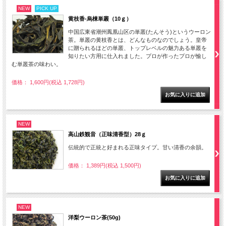
NEW
PICK UP
黄枝香-烏棟単叢（10ｇ）
中国広東省潮州鳳凰山区の単叢(たんそう)というウーロン
茶。単叢の黄枝香とは、どんなものなのでしょう。皇帝
に贈られるほどの単叢、トップレベルの魅力ある単叢を
知りたい方用に仕入れました。プロが作ったプロが愉し
む単叢茶の味わい。
価格： 1,600円(税込 1,728円)
NEW
高山鉄観音（正味清香型）28ｇ
伝統的で正統と好まれる正味タイプ。甘い清香の余韻。
価格： 1,389円(税込 1,500円)
NEW
洋梨ウーロン茶(50g)