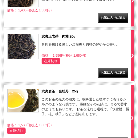
価格： 1,436円(税込 1,550円)
武夷正岩茶 肉桂 20g
鼻腔を抜ける優しい焙煎香と肉桂の軽やかな香り。
価格： 1,556円(税込 1,680円)
在庫切れ
武夷岩茶 金牡丹 25g
このお茶の最大の魅力は、喉を通した後すぐに表れるシ
ルクのような花韻です。 繊細なその花韻は、まるで香水
のようでもあります。 お茶を淹れる過程で、｢水蜜桃、梔
子、桂、柚子」などが顔を出します。
価格： 1,530円(税込 1,652円)
在庫切れ