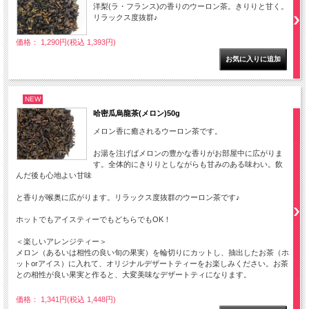
洋梨(ラ・フランス)の香りのウーロン茶。きりりと甘く。
リラックス度抜群♪
価格： 1,290円(税込 1,393円)
NEW
哈密瓜烏龍茶(メロン)50g
メロン香に癒されるウーロン茶です。
お湯を注げばメロンの豊かな香りがお部屋中に広がりま
す。全体的にきりりとしながらも甘みのある味わい。飲
んだ後も心地よい甘味
と香りが喉奥に広がります。リラックス度抜群のウーロン茶です♪
ホットでもアイスティーでもどちらでもOK！
＜楽しいアレンジティー＞
メロン（あるいは相性の良い旬の果実）を輪切りにカットし、抽出したお茶（ホ
ットorアイス）に入れて、オリジナルデザートティーをお楽しみください。お茶
との相性が良い果実と作ると、大変美味なデザートティになります。
価格： 1,341円(税込 1,448円)