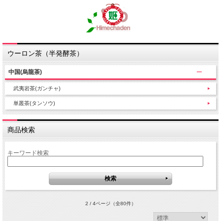
ウーロン茶（半発酵茶）
中国(烏龍茶)
武夷岩茶(ガンチャ)
単叢茶(タンソウ)
商品検索
キーワード検索
2 / 4ページ
（全80件）