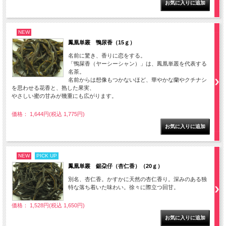
NEW
鳳凰単叢 鴨尿香（15ｇ）
名前に驚き、香りに恋をする。
「鴨屎香（ヤーシーシャン）」は、鳳凰単叢を代表する
名茶。
名前からは想像もつかないほど、華やかな蘭やクチナシ
を思わせる花香と、熟した果実、
やさしい蜜の甘みが幾重にも広がります。
価格： 1,644円(税込 1,775円)
NEW
PICK UP
鳳凰単叢 鋸朶仔（杏仁香）（20ｇ）
別名、杏仁香。かすかに天然の杏仁香り。深みのある独
特な落ち着いた味わい。徐々に際立つ回甘。
価格： 1,528円(税込 1,650円)