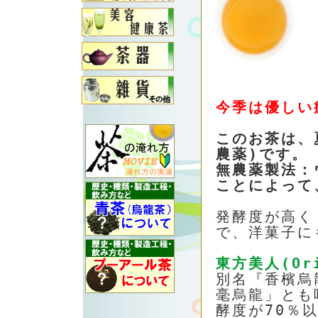
今季は優しい
このお茶は、
農薬)です。
無農薬製法：
ことによって
発酵度が高く
で、洋菓子に
東方美人(Ori
別名『香檳烏
毫烏龍」とも
酵度が70％