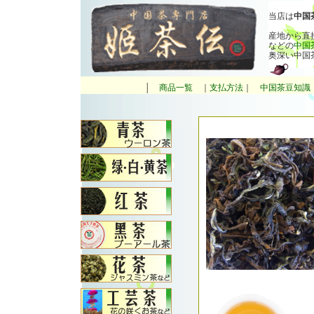
当店は
中国
産地から直
などの
中国
奥深い中国
│
商品一覧
｜
支払方法
｜
中国茶豆知識