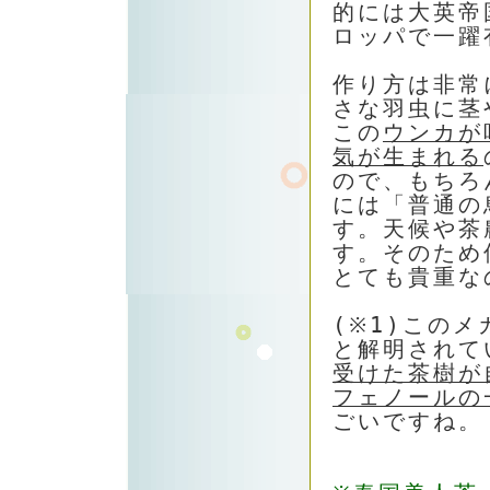
的には大英帝
ロッパで一躍
作り方は非常
さな羽虫に茎
この
ウンカが
気が生まれる
ので、もちろ
には「普通の
す。天候や茶
す。そのため
とても貴重な
(※1)この
と解明されて
受けた茶樹が
フェノールの
ごいですね。