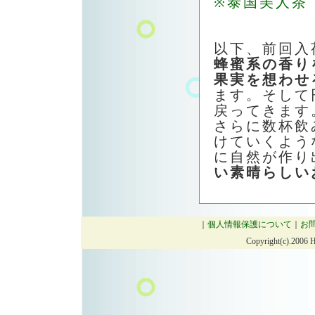
※泰国美人茶
以下、前回入
蜂蜜系の香り
果実を想わせ
ます。そして
戻ってきます
さらに数杯飲
けていくよう
に自然が作り
い素晴らしい
｜
個人情報保護について
｜
お
Copyright(c).2006