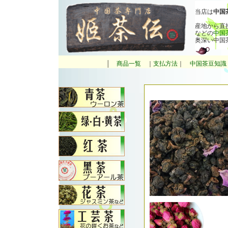
当店は
中国
産地から直
などの
中国
奥深い中国
│
商品一覧
｜
支払方法
｜
中国茶豆知識