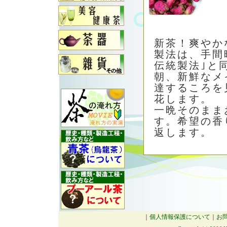
新茶！爽やか
製法は、手間
伝統製法｣と
朝、新鮮なメ
達するころを
花します。
一晩そのまま
す。希望の香
返します。
｜
個人情報保護について
｜
お