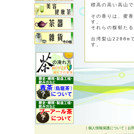
標高の高い高山で
その香りは、蜜香
す。
それらの馥郁たる
台湾梨山2200
す。
｜
個人情報保護について
｜
お