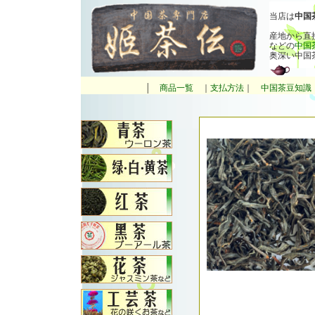
当店は
中国
産地から直
などの
中国
奥深い中国
│
商品一覧
｜
支払方法
｜
中国茶豆知識