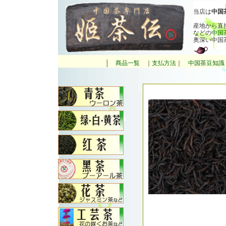
当店は
中国
産地から直
などの
中国
奥深い中国
│
商品一覧
｜
支払方法
｜
中国茶豆知識