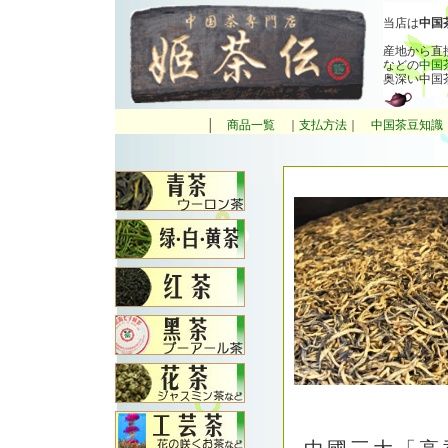
当店は
中国
産地から直
などの
中国
奥深い中国
│
商品一覧
｜
支払方法
｜
中国茶豆知識