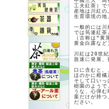
中國三大「高
工夫紅茶）で
産地は川紅の
生育環境の地
一般的には川
では筠連紅茶
（古称は“黄
黄金白露など
川紅は20世紀
急速に発展、
口に含むと、
ほのかに柑橘
そして口いっ
樹園のようで
うな、心弾む
葉だけが持つ
ださい。