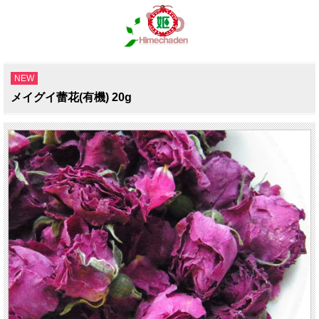
NEW
メイグイ蕾花(有機) 20g