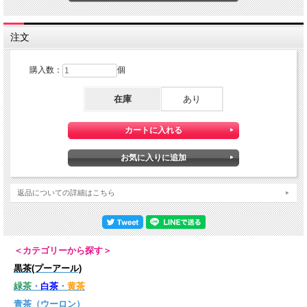
色々なお茶とブレンドしてオリジナル花茶にチャレンジしてみるとより楽しめま
す。
メイグイは漢字で「玖瑰」と書きます。
注文
購入数：
個
在庫
あり
返品についての詳細はこちら
＜カテゴリーから探す＞
黒茶(プーアール)
緑茶
・
白茶
・
黄茶
青茶（ウーロン）