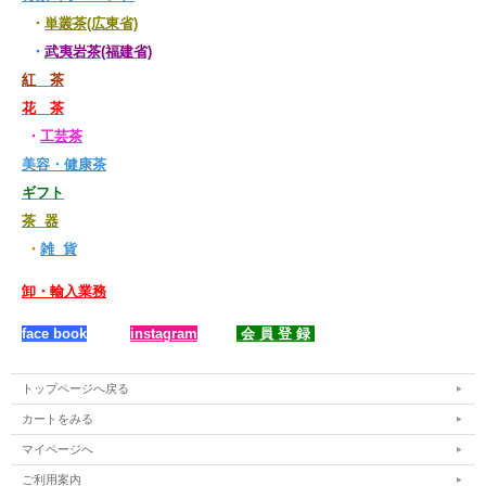
・
単叢茶(広東省)
・
武夷岩茶(福建省)
紅 茶
花 茶
・
工芸茶
美容・健康茶
ギフト
茶 器
・
雑 貨
卸・輸入業務
face book
instagram
会 員 登 録
トップページへ戻る
カートをみる
マイページへ
ご利用案内