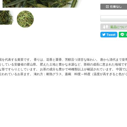
返品につい
国を代表する黄茶です。 香りは、花香と栗香、芳醇且つ清甘な味わい。 唐から清代まで皇
りしている安徽省の霍山県。 肥えた土地と豊かな水源など、茶樹の成長に恵まれた地域です
な形ですらりとしています。 お茶の成分も豊かで46種類以上が確認されています。 中国
云われているお茶ます。 淹れ方：耐熱グラス、蓋碗 80度～85度（温度が高すぎると色
。