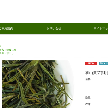
ご利用案内
お問い合せ
サイトマッ
P
黄茶（弱後発酵）
冷茶・水出し
霍山黄芽(純手
価格:
数量:
在庫: