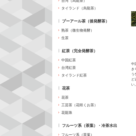
台湾（烏龍茶）
タイランド（烏龍茶）
プーアール茶（後発酵茶）
熟茶（微生物発酵）
生茶
紅茶（完全発酵茶）
中国紅茶
中
台湾紅茶
き
う
タイランド紅茶
ど
い
花茶
花茶
工芸茶（花咲くお茶）
花龍珠
フルーツ系（茶葉）・冷茶水出
フルーツ系（茶葉）