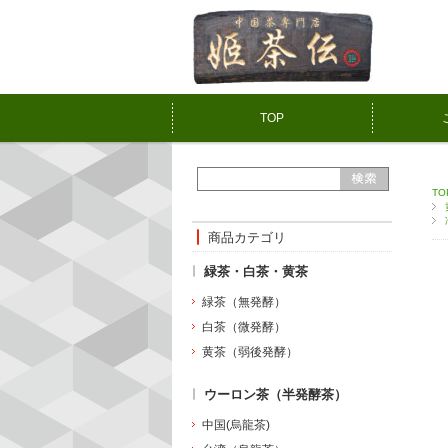
TOP
TO
商品カテゴリ
緑茶・白茶・黄茶
緑茶（無発酵）
白茶（微発酵）
黄茶（弱後発酵）
ウーロン茶（半発酵茶）
中国(烏龍茶)