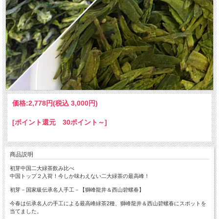
価格:
2,778円
(税込 3,000円)
[ポイント還元 30ポイント～]
商品説明
初芽中国二大緑茶飲み比べ
中国トップ２入荷！今しか味わえない二大緑茶の最高峰！
初芽－国家級伝承名人手工－【獅峰龍井＆西山碧螺春】
今春は伝承名人の手工による最高峰緑茶2種、獅峰龍井＆西山碧螺春にスポットを
当てました。