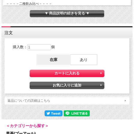
－－－－二種飲み比べ－－－－
1，獅峰龍井
▼ 商品説明の続きを見る ▼
初春：明前初芽
製茶師：国家級無形文化遺産伝承人
製法：手工、伝統製法
品種：老種
注文
産区：原産地国家一級保護区
－－－－－－－－－－－－－
購入数：
個
2，西山碧螺春
初春：明前初芽
在庫
あり
製茶師：国家級無形文化遺産伝承人
製法：手工、伝統製法
品種：洞庭山碧螺春群体小叶種
産区：洞庭山碧螺春核心産区
－－－－－－－－－－－－－
２種類ともなかなか手に入れることができない中国で著名な伝承人の茶葉です。
一年で最もおすすめの春茶です。特別に「獅峰龍井＆西山碧螺春-最高峰レベル飲
返品についての詳細はこちら
み比べ2種」を仕入れました。
今回は、最高峰という品格をもち、希少価値の高い国家の伝承名人の緑茶にいたし
ました。
其々の違いを愉しむ良い機会です。是非お試しいただければと思います。
＜カテゴリーから探す＞
【龍井の基本情報】
黒茶(プーアール)