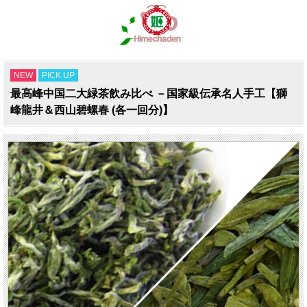
NEW
PICK UP
最高峰中国二大緑茶飲み比べ －国家級伝承名人手工【獅
峰龍井＆西山碧螺春 (各一回分)】