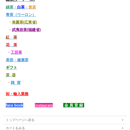
浙江省は、中国屈指の茶産地です。 茶文化の博物館や多くの茶館もあり、お茶
（特に龍井茶）なしでは語れない地です。
緑茶
・
白茶
・
黄茶
また、杭州には龍井茶のブランド名にもなっている「西湖（シーフー）」という美
青茶（ウーロン）
しい湖があります。 ここで、多くの文化人が作品をつくっています。彼らは龍井
茶をこよなく愛し、中国茶文化の発展にも貢献しました。西湖龍井茶は長い歴史の
・
単叢茶(広東省)
中で、常に注目を浴び洗練され続けてきたのです。
・
武夷岩茶(福建省)
紅 茶
【碧螺春の基本情報】
銘茶は景勝地に在り。産地は、中国五大湖の一つ洞庭湖の近くです。また同じ長江
花 茶
流域にある太湖(揚子江)も壮大で、「天然の絵画」と例えられたほどの美しいとこ
ろです。この辺りには茶器の産地もあり大変豊かな文化を持つ地です。
・
工芸茶
美容・健康茶
※大変デリケートな茶葉ですので、到着後すぐにパック詰めを済ませております。
ギフト
茶 器
・
雑 貨
卸・輸入業務
face book
instagram
会 員 登 録
トップページへ戻る
カートをみる