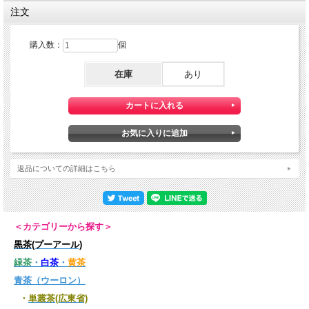
注文
購入数：
個
在庫
あり
返品についての詳細はこちら
＜カテゴリーから探す＞
黒茶(プーアール)
緑茶
・
白茶
・
黄茶
青茶（ウーロン）
・
単叢茶(広東省)