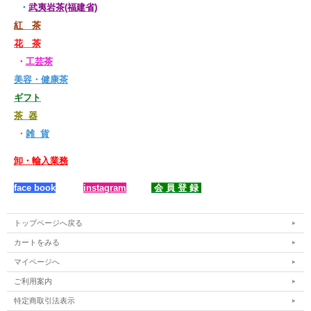
・
武夷岩茶(福建省)
紅 茶
花 茶
・
工芸茶
美容・健康茶
ギフト
茶 器
・
雑 貨
卸・輸入業務
face book
instagram
会 員 登 録
トップページへ戻る
カートをみる
マイページへ
ご利用案内
特定商取引法表示