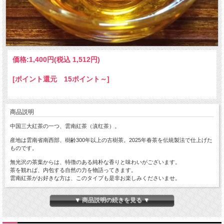
価格:
1,400円
(税込 1,512円)
[ポイント還元 15ポイント～]
商品説明
中国三大紅茶の一つ、雲南紅茶（滇红茶）。
産地は雲南省南西部、樹齢300年以上の古樹茶。2025年春茶を伝統製法で仕上げた
ものです。
無光沢の茶葉からは、特徴のある純朴な香りと味わいがございます。
茶を観れば、内包する自然の力を物語ってきます。
雲南紅茶がお好きな方は、このタイプも是非お楽しみくださいませ。
▼ 商品説明の続きを見る ▼