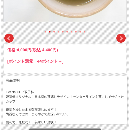
価格:
4,000円
(税込 4,400円)
[ポイント還元 44ポイント～]
商品説明
TWINS CUP 双子杯
姫茶伝オリジナル！日本初の茶漉しデザイン！センターラインを茶こしで仕切った
カップ！
茶葉を浸したまま数煎楽しめます！
陶器ならではの、まろやかで奥深い味わい。
便利で、無駄なく、美味しい形状！
左右どちらからでも飲める。洗茶も簡単。