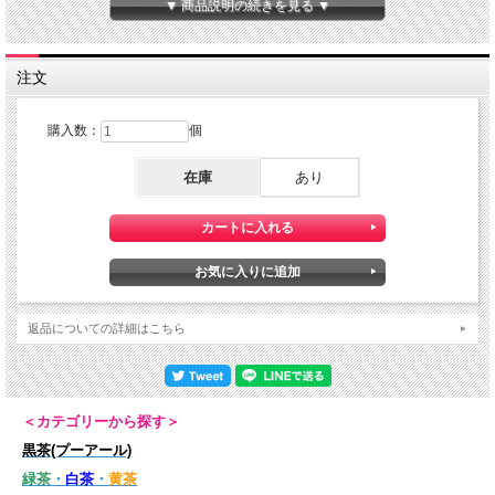
▼ 商品説明の続きを見る ▼
無駄な急須（茶こし）要らずで、茶葉も節約できる設計。
茶葉の開きを考えた適度なスペースで、最後まで美味しい！（広すぎず狭すぎな
い）
容量：約180ml
注文
サイズ：約11.0×11.0×11.0cm
本体高さ：約8.0cm、直径約8.0cm
蓋高さ：約3.0cm、直径約8.2cm
購入数：
個
カップ重量：約200ｇ
在庫
あり
返品についての詳細はこちら
＜カテゴリーから探す＞
黒茶(プーアール)
緑茶
・
白茶
・
黄茶