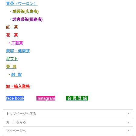
青茶（ウーロン）
・
単叢茶(広東省)
・
武夷岩茶(福建省)
紅 茶
花 茶
・
工芸茶
美容・健康茶
ギフト
茶 器
・
雑 貨
卸・輸入業務
face book
instagram
会 員 登 録
トップページへ戻る
カートをみる
マイページへ