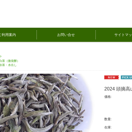
ご利用案内
お問い合せ
サイトマッ
P
白茶（微発酵）
冷茶・水出し
2024 頭摘高
価格:
数量:
在庫: