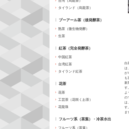
台湾（烏龍茶）
タイランド（烏龍茶）
プーアール茶（後発酵茶）
熟茶（微生物発酵）
生茶
紅茶（完全発酵茶）
中国紅茶
白
台湾紅茶
は
タイランド紅茶
が
も
新
花茶
す
花茶
よ
の
工芸茶（花咲くお茶）
は
花龍珠
す
ま
フルーツ系（茶葉）・冷茶水出
フルーツ系（茶葉）