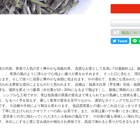
返品につい
茶の代表。香港で人気の甘く爽やかな高級白茶。 高貴なお茶として名高い｢白毫銀針｣は、
、、、 草原の風のように清らかで心地よい薫りが鼻をかすめます。 そっと口に含むと、澄
ります。そして徐々に花香と爽やかな余韻に包まれます。やや遅れて、全身にも澄みわたっ
言われる豊富な成分によるものだと思われます。 品種は「福鼎大白茶（早生種）別名：福鼎
芽を、場所を変えつつ萎凋（水分量が10～20%になるまで飛ばす）し、最後に薄紙の上に茶
。 シンプルな工程ですが、実は包装後の茶葉の変化まで考えられており熟練した技術を要し
う、なるべく手を加えず、優しく新芽の変化を見守りながら、適切なタイミングで仕上げて
です。 ※品種や天候により製法も変わります。 低品質茶葉との違いがこれほどはっきりす
、丁寧に仕上げられたクオリティーの高いお茶です。また、白茶は夏バテや暑いときに飲む
。 是非多くの方に味わっていただきたいお勧めの逸品です。 ※白茶の最も美味しい淹れ方
す。水出しにすると更に甘み成分が抽出され美味です。高温で淹れると香りが引き立ちます