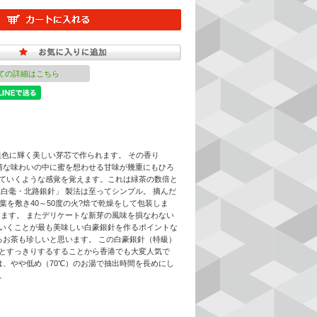
ての詳細はこちら
銀色に輝く美しい芽芯で作られます。 その香り
清な味わいの中に蜜を想わせる甘味が幾重にもひろ
ていくような感覚を覚えます。これは緑茶の数倍と
白毫・北路銀針」 製法は至ってシンプル。 摘んだ
葉を敷き40～50度の火?焙で乾燥をして包装しま
ます。 またデリケートな新芽の風味を損なわない
いくことが最も美味しい白豪銀針を作るポイントな
るお茶も珍しいと思います。 この白豪銀針（特級）
とすっきりするすることから香港でも大変人気で
は、やや低め（70℃）のお湯で抽出時間を長めにし
。