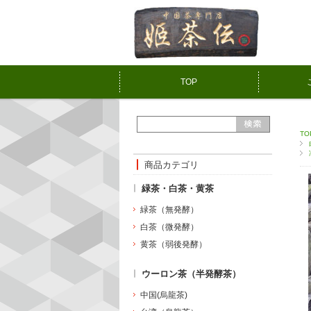
TOP
TO
商品カテゴリ
緑茶・白茶・黄茶
緑茶（無発酵）
白茶（微発酵）
黄茶（弱後発酵）
ウーロン茶（半発酵茶）
中国(烏龍茶)