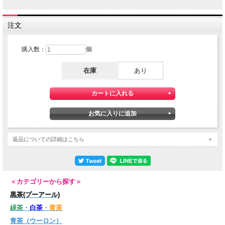
ます。
コストパフォーマンスも抜群！
高品質でありながら、できるだけお得な価格設定に抑えてます。
注文
※キンモクセイの花香を丁寧に烏龍茶にインカした天然のお茶です。
購入数：
個
在庫
あり
返品についての詳細はこちら
＜カテゴリーから探す＞
黒茶(プーアール)
緑茶
・
白茶
・
黄茶
青茶（ウーロン）