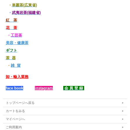
・
単叢茶(広東省)
・
武夷岩茶(福建省)
紅 茶
花 茶
・
工芸茶
美容・健康茶
ギフト
茶 器
・
雑 貨
卸・輸入業務
face book
instagram
会 員 登 録
トップページへ戻る
カートをみる
マイページへ
ご利用案内