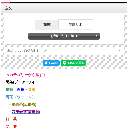
紅袍を飲まれたことがある方は、きっとこの大紅袍に驚かれるはずです。
注文
じっくり、何煎も何煎も時間をかけて飲んであげてください。口に入れるのは少し
ずつで結構です。煎を重ねるごとに心が静まり、本当の岩茶の素晴らしさが実感で
きることと思います。
在庫
在庫切れ
返品についての詳細はこちら
＜カテゴリーから探す＞
黒茶(プーアール)
緑茶
・
白茶
・
黄茶
青茶（ウーロン）
・
単叢茶(広東省)
・
武夷岩茶(福建省)
紅 茶
花 茶