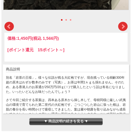
価格:
1,450円
(税込 1,566円)
[ポイント還元 15ポイント～]
商品説明
別名「岩茶の王様」。様々な伝説が残る大紅袍ですが、現在残っている樹齢300年
超の原木はわずか数本のみです（写真）。お茶は年間1ｋｇも採れません。そのた
め、ある香港人のお茶通が250万円/20ｇ(！)で購入したという話は有名になりまし
た。いったいどんなお味だったんでしょう？
さて今回ご紹介する茶葉は、四本ある原木から挿し木して、母樹同様に厳しい武夷
山の環境で育てられた第二世代の大紅袍です。ごつごつした岩山に張った根は、岩
肌の養分を長い時間かけて吸収してきました。葉は霧や朝露を取り込みながら成長
してきました。これらの厳しい環境と茶樹の生きようとする力、そして茶師の熟練
した腕と勘が素晴らしい「岩韻」を生み出しているように思えます。
▼ 商品説明の続きを見る ▼
仕上げは中火焙煎でやや軽めに仕上げています。中程度のボディーでさわやかな甘
味を含んでいます。さらに僅かにですがフルーティーな余韻も漂います。普通の大