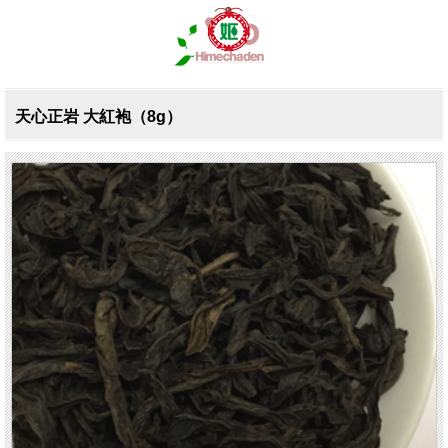
天心正岩 大紅袍（8g）