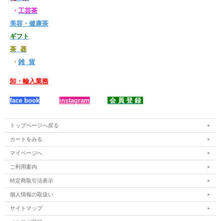
・
工芸茶
美容・健康茶
ギフト
茶 器
・
雑 貨
卸・輸入業務
face book
instagram
会 員 登 録
トップページへ戻る
カートをみる
マイページへ
ご利用案内
特定商取引法表示
個人情報の取扱い
サイトマップ