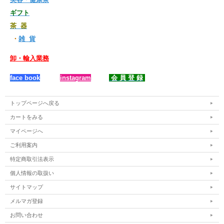
ギフト
茶 器
・
雑 貨
卸・輸入業務
face book
instagram
会 員 登 録
トップページへ戻る
カートをみる
マイページへ
ご利用案内
特定商取引法表示
個人情報の取扱い
サイトマップ
メルマガ登録
お問い合わせ