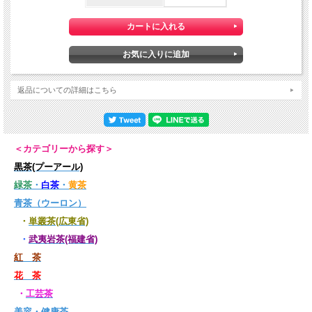
返品についての詳細はこちら
＜カテゴリーから探す＞
黒茶(プーアール)
緑茶
・
白茶
・
黄茶
青茶（ウーロン）
・
単叢茶(広東省)
・
武夷岩茶(福建省)
紅 茶
花 茶
・
工芸茶
美容・健康茶