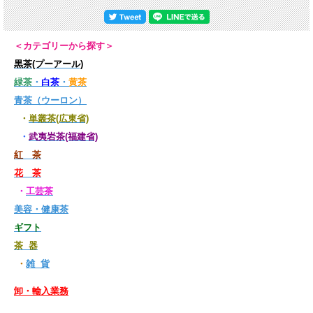
＜カテゴリーから探す＞
黒茶(プーアール)
緑茶
・
白茶
・
黄茶
青茶（ウーロン）
・
単叢茶(広東省)
・
武夷岩茶(福建省)
紅 茶
花 茶
・
工芸茶
美容・健康茶
ギフト
茶 器
・
雑 貨
卸・輸入業務