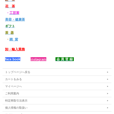
花 茶
・
工芸茶
美容・健康茶
ギフト
茶 器
・
雑 貨
卸・輸入業務
face book
instagram
会 員 登 録
トップページへ戻る
カートをみる
マイページへ
ご利用案内
特定商取引法表示
個人情報の取扱い