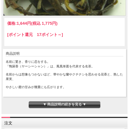
価格:
1,644円
(税込 1,775円)
[ポイント還元 17ポイント～]
商品説明
名前に驚き、香りに恋をする。
「鴨屎香（ヤーシーシャン）」は、鳳凰単叢を代表する名茶。
名前からは想像もつかないほど、華やかな蘭やクチナシを思わせる花香と、熟した
果実、
やさしい蜜の甘みが幾重にも広がります。
一煎ごとに表情を変え、飲み終えた後も長く続く余韻は、まさに「香りを味わう烏
▼ 商品説明の続きを見る ▼
龍茶」の傑作です。
中国では「名前は一番変わっているが、香りは一番美しい」とも言われ、多くの茶
愛好家を魅了し続けています。
注文