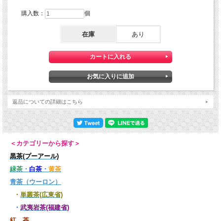
「鴨屎香（鸭屎香）」の魅力は単に香りが強いだけではありません。
購入数：
個
製茶工程で生まれるネロリドール、リナロール、インドール、α-ファルネセンなど
在庫
あり
の芳香成分が複雑に調和し、花香・果香・蜜香が何層にも重なることが、他の烏龍
茶にはない大きな特徴とされています。
返品についての詳細はこちら
＜カテゴリーから探す＞
黒茶(プーアール)
緑茶
・
白茶
・
黄茶
青茶（ウーロン）
・
単叢茶(広東省)
・
武夷岩茶(福建省)
紅 茶