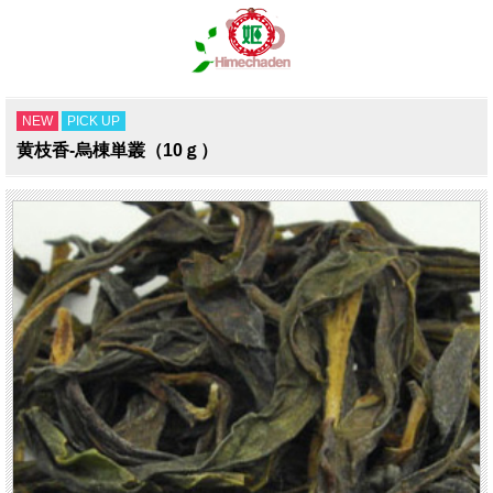
NEW
PICK UP
黄枝香-烏棟単叢（10ｇ）