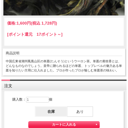
価格:
1,600円
(税込 1,728円)
[ポイント還元 17ポイント～]
商品説明
中国広東省潮州鳳凰山区の単叢(たんそう)というウーロン茶。単叢の黄枝香とは、
どんなものなのでしょう。皇帝に贈られるほどの単叢、トップレベルの魅力ある単
叢を知りたい方用に仕入れました。プロが作ったプロが愉しむ単叢茶の味わい。
注文
購入数：
個
在庫
あり