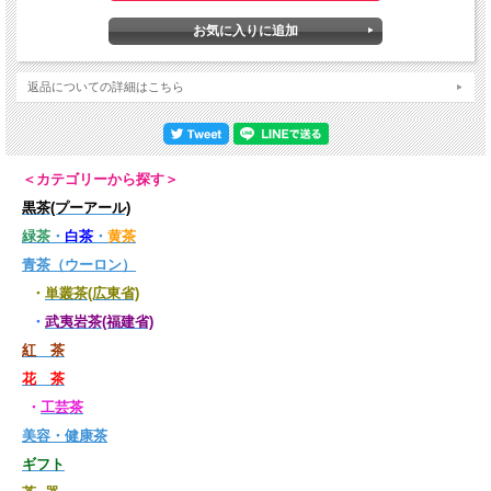
返品についての詳細はこちら
＜カテゴリーから探す＞
黒茶(プーアール)
緑茶
・
白茶
・
黄茶
青茶（ウーロン）
・
単叢茶(広東省)
・
武夷岩茶(福建省)
紅 茶
花 茶
・
工芸茶
美容・健康茶
ギフト