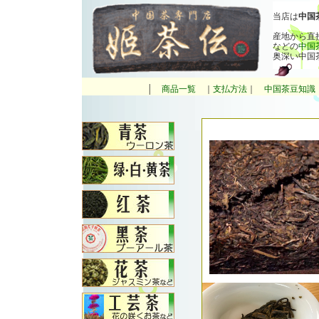
当店は
中国
産地から直
などの
中国
奥深い中国
│
商品一覧
｜
支払方法
｜
中国茶豆知識