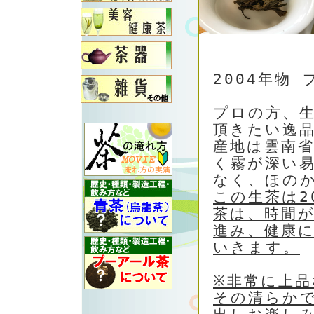
2004年物
プロの方、
頂きたい逸
産地は雲南
く霧が深い
なく、ほの
この生茶は2
茶は、時間
進み、健康
いきます。
※非常に上
その清らか